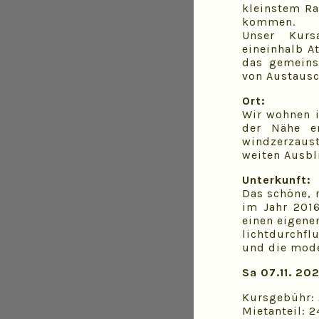
kleinstem Ra
kommen.
Unser Kurs
eineinhalb A
das gemeins
von Austausc
Ort:
Wir wohnen i
der Nähe e
windzerzaust
weiten Ausbl
Unterkunft:
Das schöne, 
im Jahr 201
einen eigene
lichtdurchf
und die mode
Sa 07.11. 202
Kursgebühr: 
Mietanteil: 