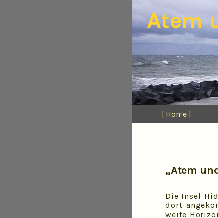
Atem u
[ Home ]
„Atem und
Die Insel Hi
dort angekom
weite Horizo