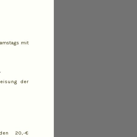
samstags mit
.
eisung der
den 20,-€