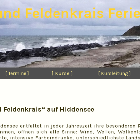
nd Feldenkrais Feri
[ Termine ]
[ Kurse ]
[ Kursleitung ]
 Feldenkrais“ auf Hiddensee
ddensee entfaltet in jeder Jahreszeit ihre besonderen
men, öffnen sich alle Sinne: Wind, Wellen, Wolkenf
nte, intensive Farbeindrücke, unterschiedlichste Land