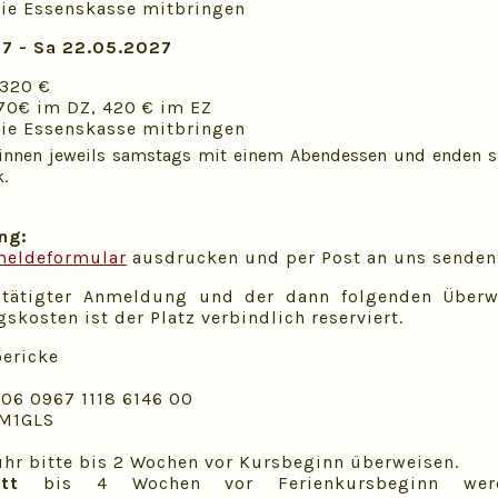
 die Essenskasse mitbringen
27 - Sa 22.05.2027
 320 €
270€ im DZ, 420 € im EZ
 die Essenskasse mitbringen
innen jeweils samstags mit einem Abendessen und enden 
.
ng:
eldeformular
ausdrucken und per Post an uns senden
stätigter Anmeldung und der dann folgenden Überw
kosten ist der Platz verbindlich reserviert.
ericke
06 0967 1118 6146 00
M1GLS
hr bitte bis 2 Wochen vor Kursbeginn überweisen.
tt
bis 4 Wochen vor Ferienkursbeginn wer