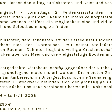
um...lassen den Alltag zurücktreten und Geist und See
angebot - vormittags 2 Feldenkraisstunden, n
temstunden - gibt dazu Raum für intensive Körpererf
ame Wohnen eröffnet die Möglichkeit eine individue
h und Selbstbesinnung zu finden.
n Kloster, dem schönsten Ort der Ostseeinsel Hiddens
rhebt sich der “Dornbusch” mit seiner Steilküs
en Bäumen. Dahinter liegt die wellige Graslandschaf
icken über das Meer und die vielgestaltige Boddenlan
reetgedeckte Gästehaus, schräg gegenüber der Kirche g
6 grundlegend modernisiert worden: Die meisten Z
n Sanitärbereich, im Untergeschoss ist eine Sauna eing
luteten 1. Stockwerk befinden sich der großzügige 
rne Küche. Das Haus verbindet Charme mit Funktional
6 - Sa 14.11. 2026
295 €
240€ im DZ, 350 € im EZ