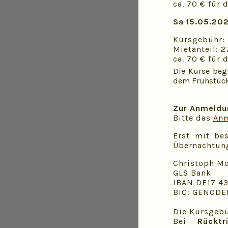
ca. 70 € für
Sa 15.05.20
Kursgebühr:
Mietanteil: 
ca. 70 € für
Die Kurse beg
dem Frühstück
Zur Anmeldu
Bitte das
Anm
Erst mit be
Übernachtungs
Christoph Mo
GLS Bank
IBAN DE17 43
BIC: GENODE
Die Kursgebü
Bei
Rücktri