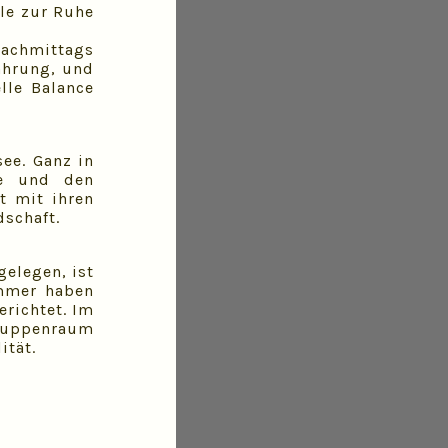
le zur Ruhe
achmittags
ahrung, und
lle Balance
ee. Ganz in
te und den
t mit ihren
dschaft.
elegen, ist
immer haben
erichtet. Im
Gruppenraum
ität.